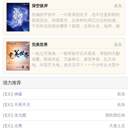
深空彼岸
辰东
浩瀚的宇宙中，一片星系的生灭，也不过是刹那的
斑驳流光。仰望星空，总有种结局已注定的伤感，
千百年后你我在哪里？家国，文明火光，地球，都
不过是深空中的一......
完美世界
辰东
一粒尘可填海，一根草斩尽日月星辰，弹指间天翻
地覆。群雄并起，万族林立，诸圣争霸，乱天动
地。问苍茫大地，谁主沉浮？！一个少年从大荒中
走出，一切从这里开......
强力推荐
[玄幻]
神墓
辰东
[玄幻]
不死不灭
辰东
[玄幻]
沧元图
我吃西红柿
[玄幻]
元尊
天蚕土豆