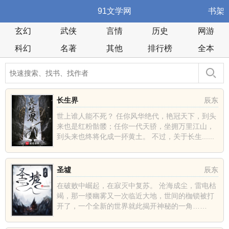
91文学网
书架
玄幻
武侠
言情
历史
网游
科幻
名著
其他
排行榜
全本
长生界
辰东
世上谁人能不死？ 任你风华绝代，艳冠天下，到头
来也是红粉骷髅；任你一代天骄，坐拥万里江山，
到头来也终将化成一抔黄土。 不过，关于长生......
圣墟
辰东
在破败中崛起，在寂灭中复苏。 沧海成尘，雷电枯
竭，那一缕幽雾又一次临近大地，世间的枷锁被打
开了，一个全新的世界就此揭开神秘的一角……
......