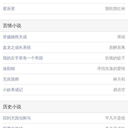
星辰变
我吃西红柿
言情小说
穿越婚然天成
席祯
盘龙之成长系统
若醉若离
我的左手里有一个帝国
饥饿的蚊子
洛阳锦
寻找失落的爱情
无良国师
林月初
小妖养成记
易语空
历史小说
回到天国当附马
平凡不是错