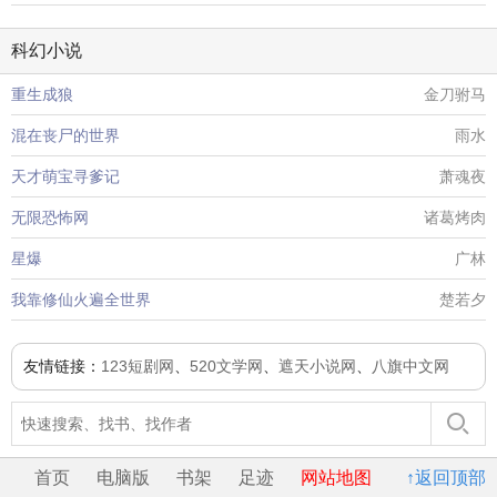
科幻小说
重生成狼
金刀驸马
混在丧尸的世界
雨水
天才萌宝寻爹记
萧魂夜
无限恐怖网
诸葛烤肉
星爆
广林
我靠修仙火遍全世界
楚若夕
友情链接：
123短剧网
、
520文学网
、
遮天小说网
、
八旗中文网
首页
电脑版
书架
足迹
网站地图
↑返回顶部