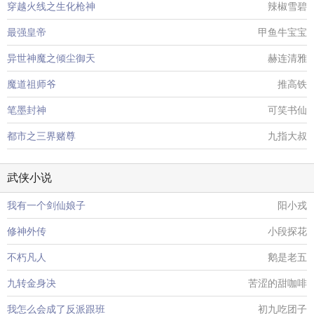
穿越火线之生化枪神
辣椒雪碧
最强皇帝
甲鱼牛宝宝
异世神魔之倾尘御天
赫连清雅
魔道祖师爷
推高铁
笔墨封神
可笑书仙
都市之三界赌尊
九指大叔
武侠小说
我有一个剑仙娘子
阳小戎
修神外传
小段探花
不朽凡人
鹅是老五
九转金身决
苦涩的甜咖啡
我怎么会成了反派跟班
初九吃团子