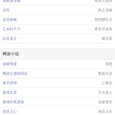
我要做首辅
青史尽成灰
汉瓦
风之清扬
攻克柏林
悠然醉红尘
辽东钉子户
青史尽成灰
狂兵龙王
卿卫军
网游小说
绿茵彗星
郭怒
网游之虚拟同步
魁梧大汉
单手持球
江奉先
最强文圣
天火散人
最强作死系统
念破虚空
圣堂之心
南瓜火车