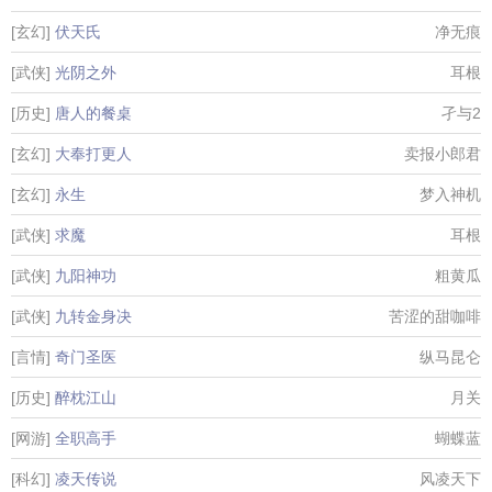
[玄幻]
伏天氏
净无痕
[武侠]
光阴之外
耳根
[历史]
唐人的餐桌
孑与2
[玄幻]
大奉打更人
卖报小郎君
[玄幻]
永生
梦入神机
[武侠]
求魔
耳根
[武侠]
九阳神功
粗黄瓜
[武侠]
九转金身决
苦涩的甜咖啡
[言情]
奇门圣医
纵马昆仑
[历史]
醉枕江山
月关
[网游]
全职高手
蝴蝶蓝
[科幻]
凌天传说
风凌天下