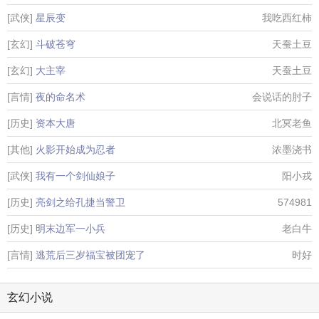
[武侠]
星辰变
我吃西红柿
[玄幻]
斗破苍穹
天蚕土豆
[玄幻]
大主宰
天蚕土豆
[言情]
夜的命名术
会说话的肘子
[历史]
资本大唐
北冥老鱼
[其他]
火影开始成为忍者
浓墨浇书
[武侠]
我有一个剑仙娘子
阳小戎
[历史]
亮剑之给孔捷当警卫
574981
[历史]
明末边军一小兵
老白牛
[言情]
逃荒后三岁福宝被团宠了
时好
玄幻小说