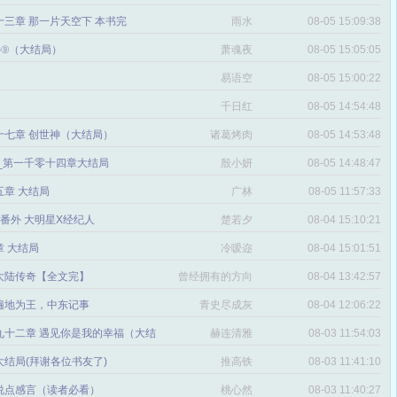
三章 那一片天空下 本书完
雨水
08-05 15:09:38
番外⑨（大结局）
萧魂夜
08-05 15:05:05
易语空
08-05 15:00:22
。
千日红
08-05 14:54:48
十七章 创世神（大结局）
诸葛烤肉
08-05 14:53:48
文_第一千零十四章大结局
殷小妍
08-05 14:48:47
五章 大结局
广林
08-05 11:57:33
章 番外 大明星X经纪人
楚若夕
08-04 15:10:21
 大结局
冷嗳迩
08-04 15:01:51
 大陆传奇【全文完】
曾经拥有的方向
08-04 13:42:57
感
遍地为王，中东记事
青史尽成灰
08-04 12:06:22
九十二章 遇见你是我的幸福（大结
赫连清雅
08-03 11:54:03
 大结局(拜谢各位书友了)
推高铁
08-03 11:41:10
说点感言（读者必看）
桃心然
08-03 11:40:27