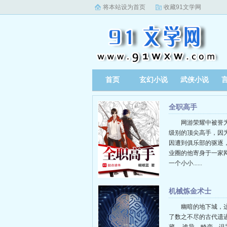
将本站设为首页
收藏91文学网
首页
玄幻小说
武侠小说
全职高手
网游荣耀中被誉
级别的顶尖高手，因
因遭到俱乐部的驱逐
业圈的他寄身于一家
一个小小......
机械炼金术士
幽暗的地下城，
了数之不尽的古代遗