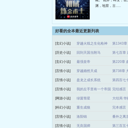
藏。 诡异，畸变，诅咒物
渊，地窟，古......
好看的全本最近更新列表
[玄幻小说]
穿越火线之生化枪神
第1343
[历史小说]
回到天国当附马
第七百章 
[玄幻小说]
最强皇帝
第220章 
[言情小说]
穿越婚然天成
第738章
[言情小说]
盘龙之成长系统
第四百七
[言情小说]
我的左手里有一个帝国
完结感言
[网游小说]
绿茵彗星
大结局 华
[科幻小说]
重生成狼
完本感言
[言情小说]
洛阳锦
番外之离
[言情小说]
无良国师
第三百五