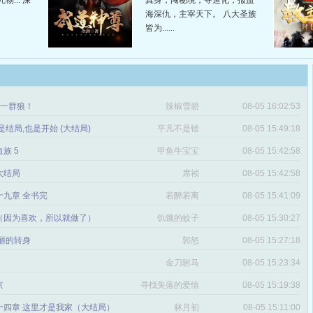
... 深
真身，闯秘境，夺造化，报血
海深仇，主宰天下。 八大圣族
皆为......
章 一群狼！
辣椒雪碧
08-05 16:02:53
是结局,也是开始 (大结局)
平凡不是错
08-05 15:49:18
血族 5
甲鱼牛宝宝
08-05 15:42:58
 大结局
席祯
08-05 15:42:58
十九章 全书完
若醉若离
08-05 15:41:09
（因为喜欢，所以就做了）
饥饿的蚊子
08-05 15:30:27
丽的转身
郭怒
08-05 15:27:18
金刀驸马
08-05 15:23:34
京
寻找失落的爱情
08-05 15:19:38
十四章 这里才是我家（大结局）
林月初
08-05 15:11:00