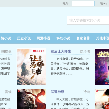
账号：
密码
言情小说
历史小说
网游小说
科幻小说
名家名著
其他小
蝴蝶蓝
退后让为师来
隐语者
为教科书
穿越唐僧，取经功成。 闭
为种种原
关清修，“一觉”醒来，沧海桑
，离开职
田。满天神佛，烟消云散。 唯
网吧成了
有钢铁森林，......
盲候
武道神尊
冷剑
这里埋藏
中元大陆，群雄并立，万
迹和宝
道争锋。 少年秦鸿得灵火，炼