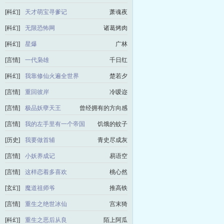
[科幻]
天才萌宝寻爹记
萧魂夜
[科幻]
无限恐怖网
诸葛烤肉
[科幻]
星爆
广林
[言情]
一代枭雄
千日红
[科幻]
我靠修仙火遍全世界
楚若夕
[言情]
重回彼岸
冷嗳迩
[言情]
极品妖孽天王
曾经拥有的方向感
[言情]
我的左手里有一个帝国
饥饿的蚊子
[历史]
我要做首辅
青史尽成灰
[言情]
小妖养成记
易语空
[言情]
这样恋着多喜欢
桃心然
[玄幻]
魔道祖师爷
推高铁
[言情]
重生之绝世冰仙
宫末猗
[科幻]
重生之恶后从良
陌上阿瓜