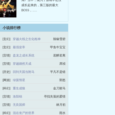
湖》当中，成为了游戏中还没
成长起来的，第三版的最大
BOSS，......
小说排行榜
[玄幻]
穿越火线之生化枪神
辣椒雪碧
[玄幻]
最强皇帝
甲鱼牛宝宝
[言情]
盘龙之成长系统
若醉若离
[言情]
穿越婚然天成
席祯
[历史]
回到天国当附马
平凡不是错
[网游]
绿茵彗星
郭怒
[科幻]
重生成狼
金刀驸马
[言情]
洛阳锦
寻找失落的爱情
[言情]
无良国师
林月初
[科幻]
混在丧尸的世界
雨水