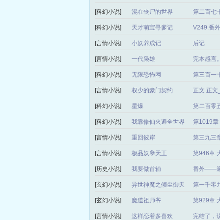
[科幻小说]
混在丧尸的世界
第二百七十
[科幻小说]
天才萌宝寻爹记
V249.
[言情小说]
小妖养成记
后记
[言情小说]
一代枭雄
完本感言
[科幻小说]
无限恐怖网
第三百一
[言情小说]
权少的豪门契约
正文 正
[科幻小说]
星爆
第二百零
[科幻小说]
我靠修仙火遍全世界
第1019
[言情小说]
重回彼岸
第三九三章
[言情小说]
极品妖孽天王
第946章
[历史小说]
我要做首辅
番外——
[玄幻小说]
异世神魔之倾尘御天
第一千零
局）
[玄幻小说]
魔道祖师爷
第929章
[言情小说]
这样恋着多喜欢
完结了，