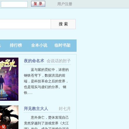
：
用户注册
说
排行榜
全本小说
临时书架
夜的命名术
会说话的肘子
蓝与紫的霓虹中，浓密的
钢铁苍穹下，数据洪流的前
端，是科技革命之后的世界，
也是现实与虚幻的分界。 钢
铁......
拜见教主大人
封七月
意外身亡，楚休发现自己
竟然穿越到了游戏世界《大江