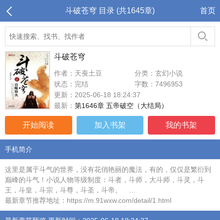
斗破苍穹 目录 (共1645章)
首页
斗破苍穹
作者：天蚕土豆
分类：玄幻小说
状态：完结
字数：7496953
更新：2025-06-18 18:24:37
最新：
第1646章 五帝破空（大结局）
开始阅读
加入书架
我的书架
手机简介
这里是属于斗气的世界，没有花俏艳丽的魔法，有的，仅仅是繁衍到
巅峰的斗气！小说人物等级制度：斗者，斗师，大斗师，斗灵，斗
王，斗皇，斗宗，斗尊，斗圣，斗帝。 …
最新章节推荐地址：https://m.91wxw.com/detail/1.html