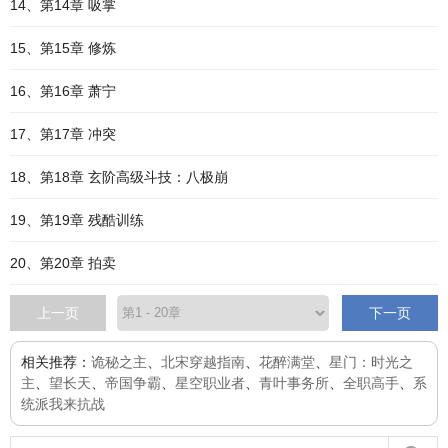
14、第14章 吸掌
15、第15章 修炼
16、第16章 萧宁
17、第17章 冲突
18、第18章 玄阶高级斗技：八极崩
19、第19章 残酷训练
20、第20章 拍卖
上一页
下一页
相关推荐：
诡秘之主
、
北宋穿越指南
、
花醉满堂
、
星门：时光之
主
、
望长天
、
帝国争霸
、
星空职业者
、
青叶事务所
、
全职高手
、
系
统派我来抗战