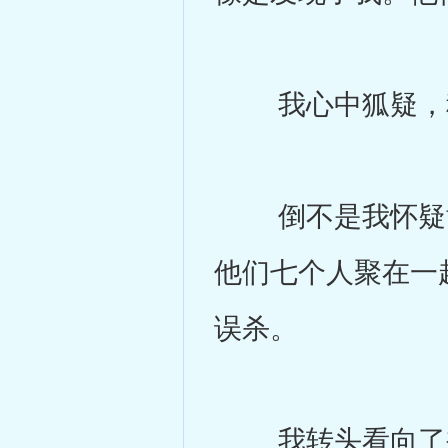
我心中狐疑，稍
倒不是我怀疑黄
他们七个人聚在一
误杀。
我转头看向了被