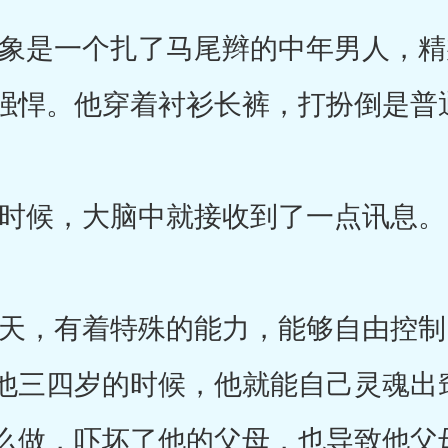
是一个扎了马尾辫的中年男人，精
强悍。他穿着衬衫长裤，打扮倒是普
候，大脑中就接收到了一点讯息。
，有着特殊的能力，能够自由控制
他三四岁的时候，他就能自己灵魂出
么做，吓坏了他的父母，也导致他父