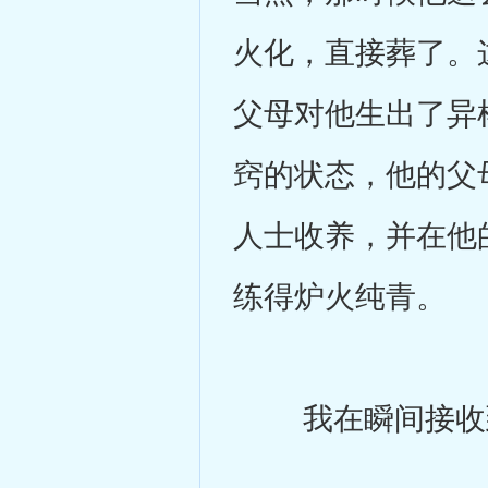
火化，直接葬了。
父母对他生出了异
窍的状态，他的父
人士收养，并在他
练得炉火纯青。
我在瞬间接收到