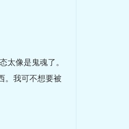
态太像是鬼魂了。
西。我可不想要被