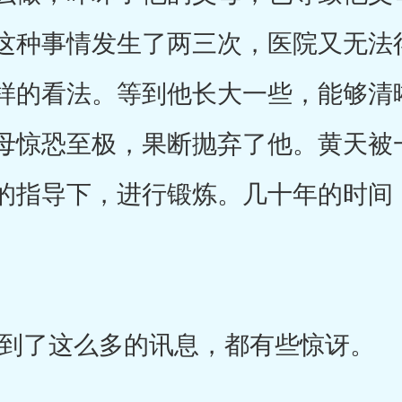
这种事情发生了两三次，医院又无法
样的看法。等到他长大一些，能够清
母惊恐至极，果断抛弃了他。黄天被
的指导下，进行锻炼。几十年的时间
了这么多的讯息，都有些惊讶。