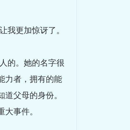
让我更加惊讶了。
人的。她的名字很
能力者，拥有的能
知道父母的身份。
重大事件。