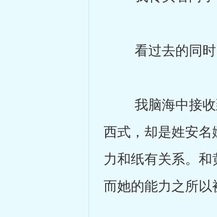
看过去的同时，
我脑海中接收到
西式，却是姓安名
力和纸有关系。和
而她的能力之所以