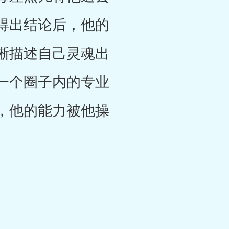
得出结论后，他的
晰描述自己灵魂出
一个圈子内的专业
，他的能力被他操