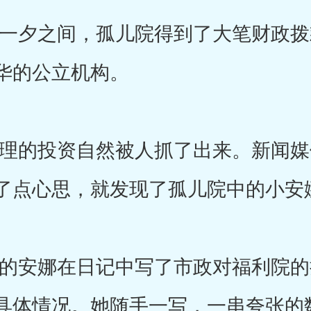
夕之间，孤儿院得到了大笔财政拨
华的公立机构。
的投资自然被人抓了出来。新闻媒
了点心思，就发现了孤儿院中的小安
安娜在日记中写了市政对福利院的
具体情况。她随手一写，一串夸张的