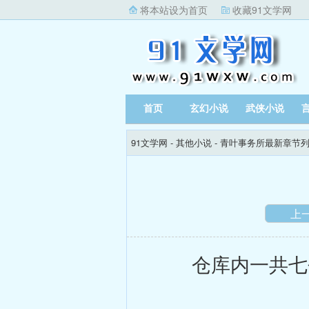
将本站设为首页
收藏91文学网
首页
玄幻小说
武侠小说
91文学网
-
其他小说
-
青叶事务所最新章节
上
仓库内一共七个