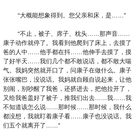
“大概能想象得到。您父亲和床，是……”
“不止，被子、席子、枕头……那声音……
康子动作就停了。我看到他爬到了床上，去摸了
爸的人中……他手都在抖……他伸手去摸了，摸
了好半天……我们几个都不敢说话，都不敢大喘
气。我妈突然就开口了，问康子在做什么。康子
张张嘴巴，没说话。我妈就自顾自说起来，让他
别闹，别吵醒了我爸，还挤进去，把他拉开了，
又给我爸盖好了被子，推我们出去……我……我
不知道该怎么说……那时候……那时候，我什么
都没想，我就盯着康子看……康子也没说话。我
们五个就离开了……”