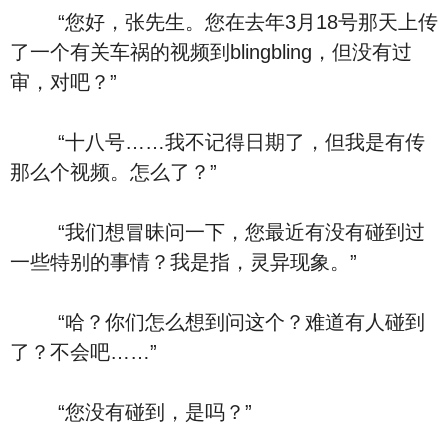
“您好，张先生。您在去年3月18号那天上传
了一个有关车祸的视频到blingbling，但没有过
审，对吧？”
“十八号……我不记得日期了，但我是有传
那么个视频。怎么了？”
“我们想冒昧问一下，您最近有没有碰到过
一些特别的事情？我是指，灵异现象。”
“哈？你们怎么想到问这个？难道有人碰到
了？不会吧……”
“您没有碰到，是吗？”