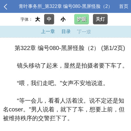
青叶事务所_第322章 编号080-黑屏怪脸（2）
首页
大
中
小
护眼
关灯
字体：
上一章
目录
下一章
第322章 编号080-黑屏怪脸（2） (第1/2页)
镜头移动了起来，显然是拍摄者要下车了。
“喂，我们走吧。”女声不安地说道。
“等一会儿，看看人活着没。说不定还是知
名coser。”男人说着，就下了车，想要上前，但
被维持秩序的交警拦下了。