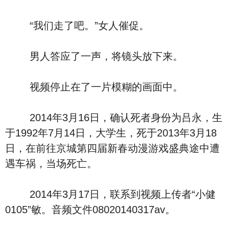
“我们走了吧。”女人催促。
男人答应了一声，将镜头放下来。
视频停止在了一片模糊的画面中。
2014年3月16日，确认死者身份为吕永，生
于1992年7月14日，大学生，死于2013年3月18
日，在前往京城第四届新春动漫游戏盛典途中遭
遇车祸，当场死亡。
2014年3月17日，联系到视频上传者“小健
0105”敏。音频文件08020140317av。