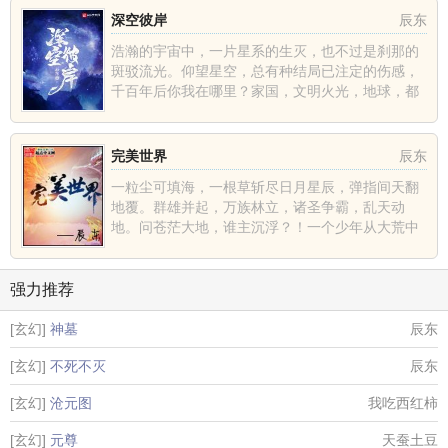
深空彼岸
辰东
浩瀚的宇宙中，一片星系的生灭，也不过是刹那的
斑驳流光。仰望星空，总有种结局已注定的伤感，
千百年后你我在哪里？家国，文明火光，地球，都
不过是深空中的一......
完美世界
辰东
一粒尘可填海，一根草斩尽日月星辰，弹指间天翻
地覆。群雄并起，万族林立，诸圣争霸，乱天动
地。问苍茫大地，谁主沉浮？！一个少年从大荒中
走出，一切从这里开......
强力推荐
[玄幻]
神墓
辰东
[玄幻]
不死不灭
辰东
[玄幻]
沧元图
我吃西红柿
[玄幻]
元尊
天蚕土豆