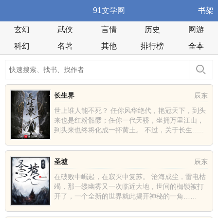
91文学网
书架
玄幻
武侠
言情
历史
网游
科幻
名著
其他
排行榜
全本
长生界
辰东
世上谁人能不死？ 任你风华绝代，艳冠天下，到头
来也是红粉骷髅；任你一代天骄，坐拥万里江山，
到头来也终将化成一抔黄土。 不过，关于长生......
圣墟
辰东
在破败中崛起，在寂灭中复苏。 沧海成尘，雷电枯
竭，那一缕幽雾又一次临近大地，世间的枷锁被打
开了，一个全新的世界就此揭开神秘的一角……
......